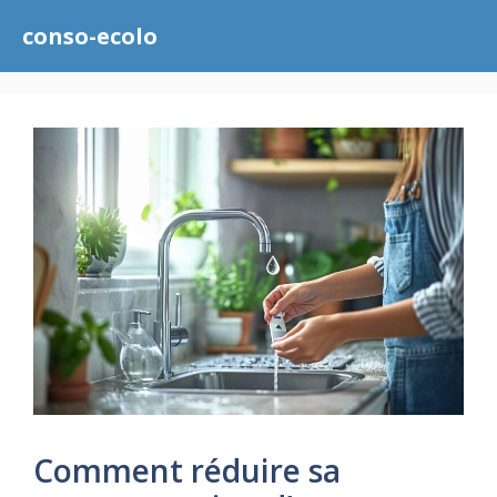
Aller
conso-ecolo
au
contenu
Comment réduire sa