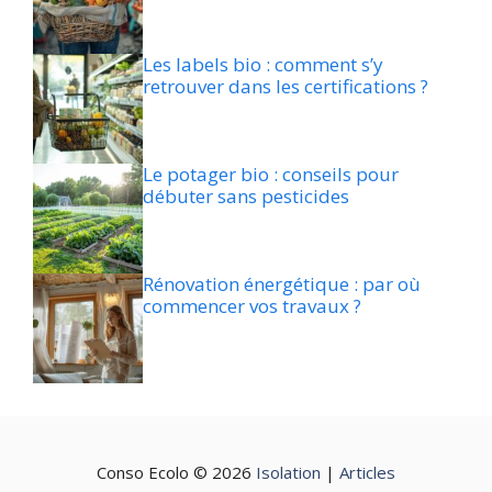
Les labels bio : comment s’y
retrouver dans les certifications ?
Le potager bio : conseils pour
débuter sans pesticides
Rénovation énergétique : par où
commencer vos travaux ?
Conso Ecolo © 2026
Isolation
|
Articles