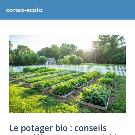
Aller
conso-ecolo
au
contenu
Le potager bio : conseils