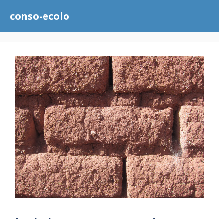
Aller
conso-ecolo
au
contenu