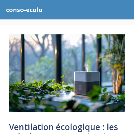
Aller
conso-ecolo
au
contenu
Ventilation écologique : les